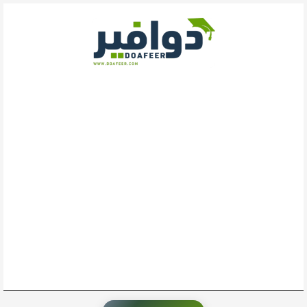
خطي
لى
لمحتوى