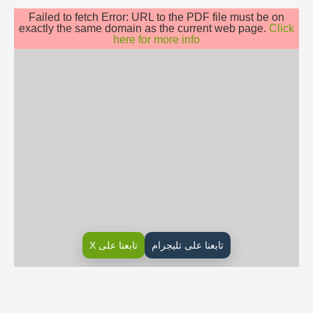
Failed to fetch Error: URL to the PDF file must be on
exactly the same domain as the current web page.
Click
here for more info
تابعنا على تليجرام
تابعنا على X