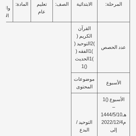
الك
المرحلة:
الابتدائية
الصف:
تعليم
المادة:
والدر
عام
الإسل
القرآن
الكريم (
)2التوحيد (
عدد الحصص
)1الفقه (
)1الحديث
()1
موضوعات
الأسبوع
المحتوى
الأسبوع ()1
–
هـ1444/5/10
م2022/12/4
التوحيد /
إلى
البدع