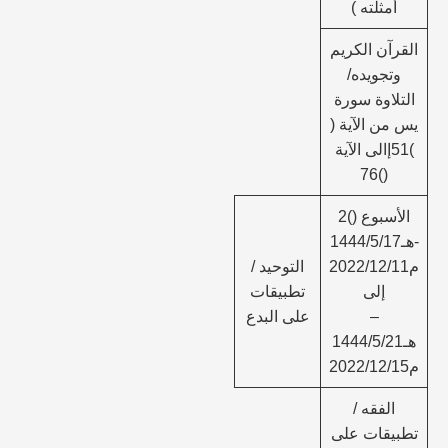
أمثلته )
القرآن الكريم
وتجويده/
التلاوة سورة
يس من الآية (
)51إالى الآية
()76
الأسبوع ()2
-هـ1444/5/17
م2022/12/11
التوحيد /
إلى
تطبيقات
–
على البدع
هـ1444/5/21
م2022/12/15
الفقه /
تطبيقات على