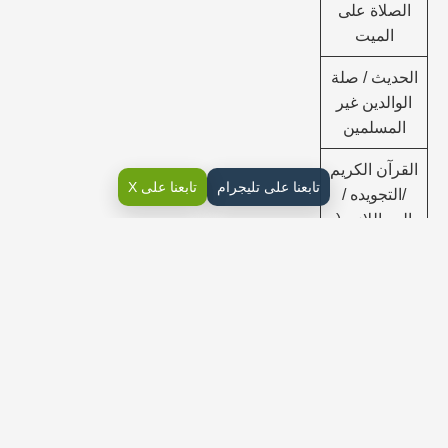
الصلاة على
الميت
الحديث / صلة
الوالدين غير
المسلمين
القرآن الكريم
تابعنا على تليجرام
تابعنا على X
/التجويده /
المد اللازم (
تعريفه /
أقسامه /
حكمه /
مقداره /
أمثلته )
القرآن الكريم
/ الحفظ
سورة القلم
من الآية (