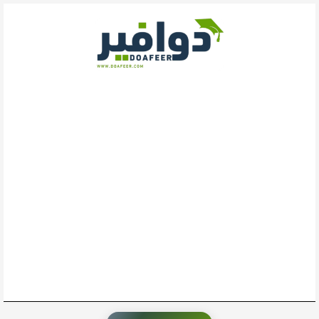
خطي
لى
لمحتوى