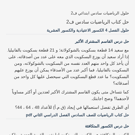
حلول الرياضيات سادس ابتدائي ف2
حل كتاب الرياضيات سادس ف2
حلول الفصل 4 الكسور الاعتيادية والكسور العشرية
حل درس القاسم المشترك الأكبر
مع سعيد 14 قطعة بسكويت بالشوكولاتة؛ و 21 قطعة بسكويت بالفانيليا.
إذا أراد سعيد أن يوزع البسكويت الذي معه على عدد من أصدقائه، على
أن يأخذ كل واحد منهم العدد نفسه من البسكويت بالشوكولاته، ومن
البسكويت بالفانيليا، فما أكبر عدد من الأصدقاء يمكن أن يوزع عليهم
البسكويت؟ ما عدد قطع البسكويت التي سيحصل عليها كل واحد من
أصدقائه؟
كما نتساءل متى يكون القاسم المشترك الأكبر لعددين أو أكثر مساوياً
لأحدهما؟ وضح اجابتك.
أي الطرق تفضل استعمالها في إيجاد (ق.م.أ) للأعداد 48 ، 64 ، 44؟
حل كتاب الرياضيات للصف السادس الفصل الدراسي الثاني pdf
حل درس الكسور المتكافئة
الكسور المتكافئة هي الكسور التي تكون لها نفس القيمة العددية، ولكن