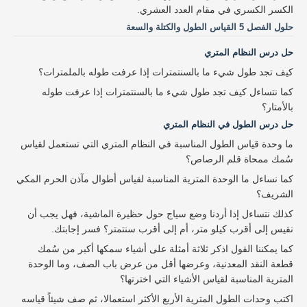
الكسر الكسري في مقام العدد العشري.
حلول الفصل 5 القياس الطول والكتلة والسعة
حل درس النظام المتري
كيف تجد طول شيء ما بالسنتمترات إذا عرفت طوله بالملمترات؟
كما نتساءل كيف تجد طول شيء ما بالسنتمترات إذا عرفت طوله
بالأمتار؟
حل درس الطول في النظام المتري
ما وحدة قياس الطول المناسبة في النظام المتري التي تستعمل لقياس
سُمك ممحاة قلم الرصاص؟
كما نساءل ما الوحدة المترية المناسبة لقياس أطوال مآذن الحرم المكي
الشريف؟
كذلك نتساءل إذا أردنا وضع سياج حول حظيرة الماشية، فهل يجب أن
نقيس إلى أقرب كيلو متر، أم إلى أقرب سنتمتر؟ فسر إجابتك.
كما يمكننا القول اذكر ثلاثة أمثلة على أشياء سمكها أكبر من سُمك
قطعة النقد المعدنية، وعرضها أقل من عرض باب الصف، وما الوحدة
المترية المناسبة لقياس الأشياء التي اخترتها؟
اكتب وحدات الطول المترية الأربع الأكثر استعمالا، ثم صف شيئاً قياسه