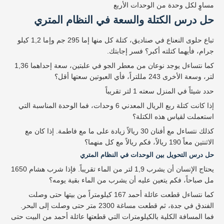
مساوٍ لكل وحدة من الوحدات الأربع
حل درس الكتلة والسعة في النظام المتري
تباع حلوى النعناع في صناديق، كتلة كل منها إما 295 جم وإما 1,2 كيلو
جرام، فأيهما كتلته أكبر؟ فسر إجابتك.
كما نتساءل يوجد نوعان من معطر الجو في علبتين، سعة إحداهما 1,36
لتر، وسعة الأخرى 243 مللتراً، فأي العبوتين سعتها أقل؟
حدد شيئاً في المنزل سعته 1 لتر تقريباً
إذا كانت كتلة ربع الريال المعدني 6 وحدات، فما الوحدة المناسبة التي
استعملت لقياس هذه الكتلة؟
كذلك نتساءل مع أفنان 30 ريالاً زيادة على ما مع فاطمة. إذا كان مع
الاثنتين معاً 190 ريالاً، فكم ريالاً مع كل منهما؟
حل درس التحويل بين الوحدات في النظام المتري
يحتاج الإنسان أن يشرب 1,9 لتر من الماء تقريباً. فإذا شرب هشام 1650
مل صباحاً، فكم يتعين عليه أن يشرب من الماء بقية يومه؟
كما نتساءل قطعت عائلة أحمد 167 كيلومتراً من بيتها حتى وصلت
الفندق في جدة، ثم قطعت مساغة 2300 متر حتى وصلت إلى البحر.
فما المسافة الكلية بالكيلومترات التي قطعتها عائلة أحمد من البيت حتى