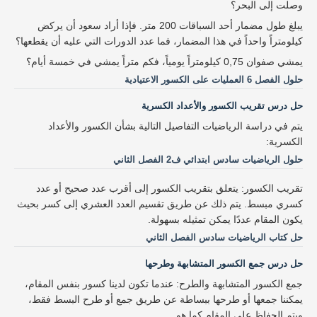
وصلت إلى البحر؟
يبلغ طول مضمار أحد السباقات 200 متر. فإذا أراد سعود أن يركض
كيلومتراً واحداً في هذا المضمار، فما عدد الدورات التي عليه أن يقطعها؟
يمشي صفوان 0,75 كيلومتراً يومياً، فكم متراً يمشي في خمسة أيام؟
حلول الفصل 6 العمليات على الكسور الاعتيادية
حل درس تقريب الكسور والأعداد الكسرية
يتم في دراسة الرياضيات التفاصيل التالية بشأن الكسور والأعداد
الكسرية:
حلول الرياضيات سادس ابتدائي ف2 الفصل الثاني
تقريب الكسور: يتعلق بتقريب الكسور إلى أقرب عدد صحيح أو عدد
كسري مبسط. يتم ذلك عن طريق تقسيم العدد العشري إلى كسر بحيث
يكون المقام عددًا يمكن تمثيله بسهولة.
حل كتاب الرياضيات سادس الفصل الثاني
حل درس جمع الكسور المتشابهة وطرحها
جمع الكسور المتشابهة والطرح: عندما تكون لدينا كسور بنفس المقام،
يمكننا جمعها أو طرحها ببساطة عن طريق جمع أو طرح البسط فقط،
ويتم الحفاظ على المقام كما هو.