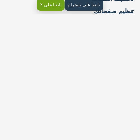
تابعنا على تليجرام
تابعنا على X
تنظيم صفحاتك
إضافة الارتباطات التشعبية (Hyperlinks)
الدرس الثالث نشر الموقع الإلكتروني
إضافة أيقونات وسائل التواصل الاجتماعي
معاينة التغييرات
نشر الموقع الإلكتروني ومشاركته عبر الإنترنت
الوحدة الثانية قواعد البيانات
الدرس الأول مقدمة عن قواعد البيانات
السجل
الحفل
الدرس الثاني إنشاء قاعدة بيانات