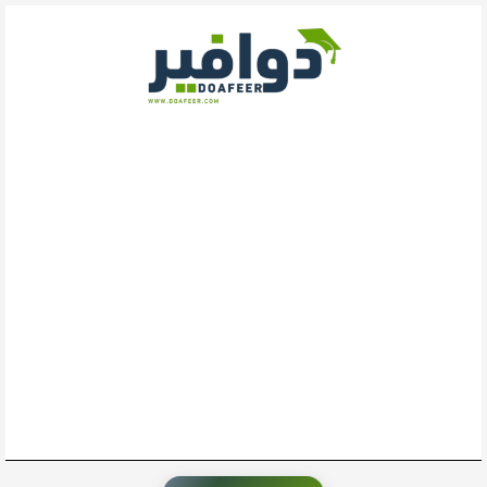
خطي
لى
لمحتوى