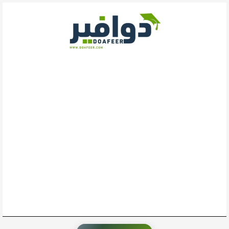
خطي
لى
لمحتوى