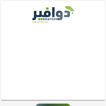
خطي
لى
لمحتوى