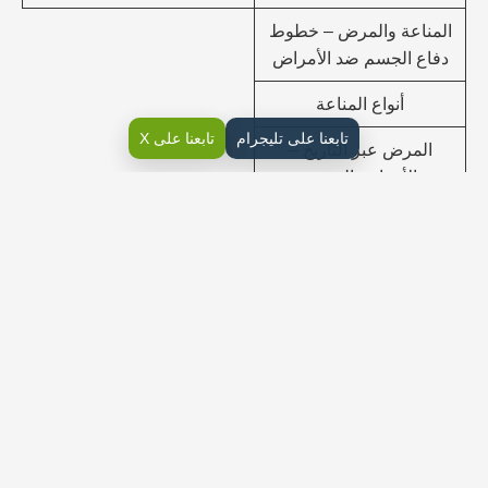
المناعة والمرض – خطوط
دفاع الجسم ضد الأمراض
أنواع المناعة
تابعنا على تليجرام
تابعنا على X
المرض عبر التاريخ –
الأمراض المعدية
الأسبوع ()3
– هـ1444/5/24
م2022/12/18
إلى
الأحد: لا يدرج فيه توزيع
– هـ1444/5/28
م2022/12/22
إجازة مطولة: الأحد
فيروس HIVوجهاز المناعة
– مكافحة الأمراض –
الأمراض المزمنة