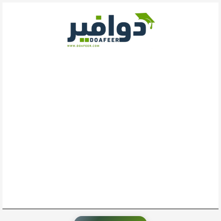
خطي
لى
لمحتوى