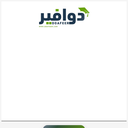
خطي
لى
لمحتوى