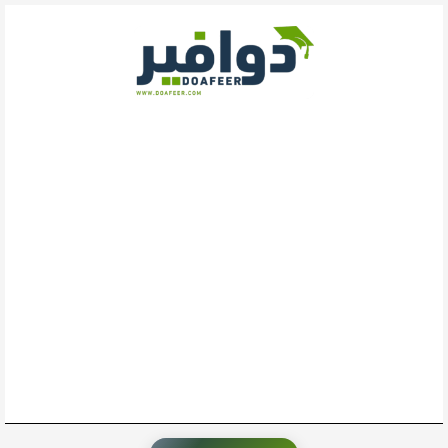
خطي
لى
لمحتوى