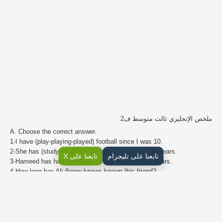
ملخص الإنجليزي ثالث متوسط ف2
A. Choose the correct answer.
1-I have (play-playing-played) football since I was 10.
2-She has (study-studied-studying ) English for five years.
تابعنا على تليجرام
تابعنا على X
3-Hameed has had the same TV (for -since-to )15 years.
4-How long has Ali (know-knows-known )his friend?
5-The fish has been (eat-eaten -ate )by the cat.
مراجعة انجليزي صف ثالث متوسط الفصل الثاني