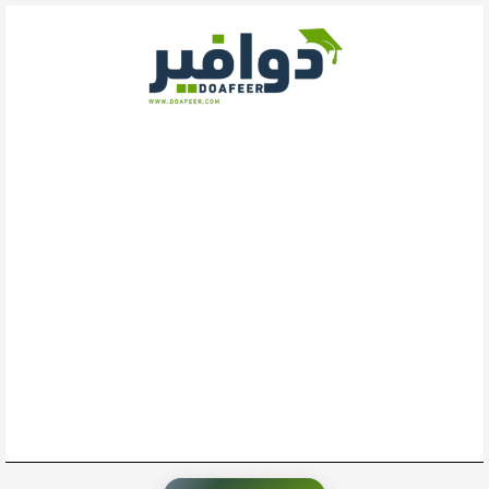
خطي
لى
لمحتوى