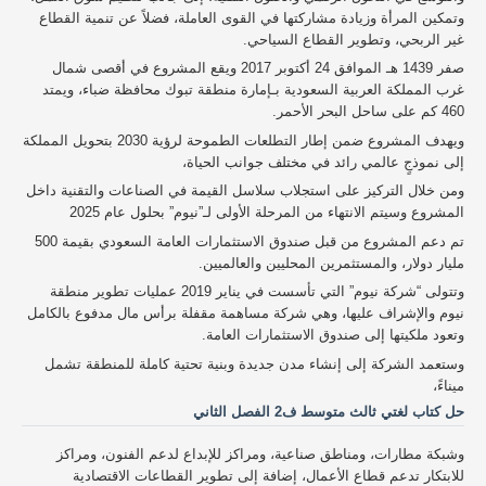
وتمكين المرأة وزيادة مشاركتها في القوى العاملة، فضلاً عن تنمية القطاع
غير الربحي، وتطوير القطاع السياحي.
صفر 1439 هـ الموافق 24 أكتوبر 2017 ويقع المشروع في أقصى شمال
غرب المملكة العربية السعودية بـإمارة منطقة تبوك محافظة ضباء، ويمتد
460 كم على ساحل البحر الأحمر.
ويهدف المشروع ضمن إطار التطلعات الطموحة لرؤية 2030 بتحويل المملكة
إلى نموذجٍ عالمي رائد في مختلف جوانب الحياة،
ومن خلال التركيز على استجلاب سلاسل القيمة في الصناعات والتقنية داخل
المشروع وسيتم الانتهاء من المرحلة الأولى لـ”نيوم” بحلول عام 2025
تم دعم المشروع من قبل صندوق الاستثمارات العامة السعودي بقيمة 500
مليار دولار، والمستثمرين المحليين والعالميين.
وتتولى “شركة نيوم” التي تأسست في يناير 2019 عمليات تطوير منطقة
نيوم والإشراف عليها، وهي شركة مساهمة مقفلة برأس مال مدفوع بالكامل
وتعود ملكيتها إلى صندوق الاستثمارات العامة.
وستعمد الشركة إلى إنشاء مدن جديدة وبنية تحتية كاملة للمنطقة تشمل
ميناءً،
حل كتاب لغتي ثالث متوسط ف2 الفصل الثاني
وشبكة مطارات، ومناطق صناعية، ومراكز للإبداع لدعم الفنون، ومراكز
للابتكار تدعم قطاع الأعمال، إضافة إلى تطوير القطاعات الاقتصادية