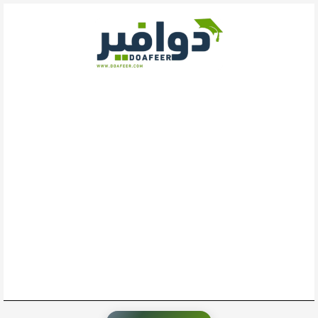
خطي
لى
لمحتوى