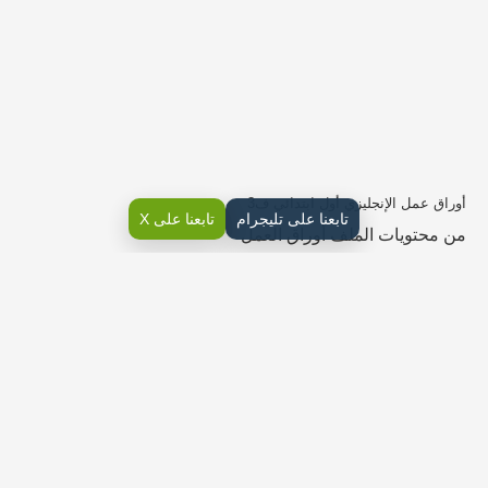
أوراق عمل الإنجليزي أول ابتدائي ف3
تابعنا على تليجرام
تابعنا على X
من محتويات الملف أوراق العمل
1st Grade Unit 1 Skills Evaluation
Name ……………………………………………………. Class…………
Answer :-
1- Do you have a pet?
2- Do you have a pet?
Count the numbers of the drinks , then circle the number next to it.
Listen to PACO chant then answer :
1-PACO is a ( rabbit , horse , sheep)
2-There was a ( farmer , teacher , doctor ) who had a horse.