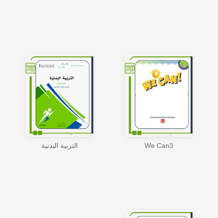
We Can3
التربية البدنية