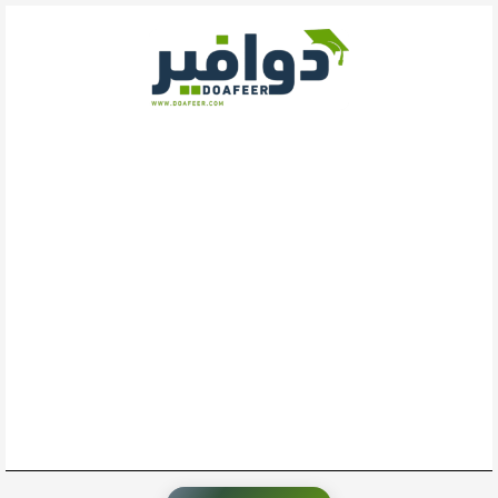
خطي
لى
لمحتوى