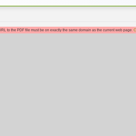
: URL to the PDF file must be on exactly the same domain as the current web page.
C