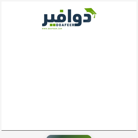
خطي
لى
لمحتوى