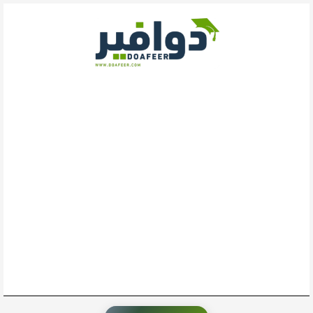
خطي
لى
لمحتوى