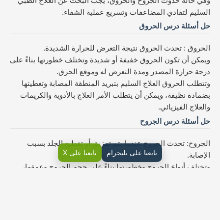
وفي حالة حدوث الجروح والحروق، يجب البحث عن العلاج الطبي
السليم لتفادي المضاعفات وتسريع عملية الشفاء.
حل أسئلة درس الحروق
الحروق : تحدث الحروق نتيجة التعرض للحرارة الشديدة.
ويمكن أن تكون الحروق خفيفة أو شديدة وتختلف خطورتها بناءً على
درجة حرارة المصدر ومدة التعرض له وموقع الحرق.
وتتطلب الحروق العلاج السليم بتبريد المنطقة المصابة وتغطيتها
بضمادة نظيفة، ويمكن أن يتطلب الأمر العلاج بالأدوية والكريمات
والعلاج الفيزيائي.
حل أسئلة درس الجروح
الجروح: تحدث الجروح عندما يتم تمزيق أو تقطيع الجلد بسبب
تابعنا على تليجرام
تابعنا على X
الإصابة.
وتختلف أنواع الجروح وخطورتها بناءً على حجم الجروح وعمقها،
ويحدث نزيف غالباً عند الجروح العميقة.
وتتطلب الجروح العلاج السليم بمراعاة نظافة الجرح وتطهيره بشكل
جيد لتجنب العدوى، وقد يتطلب الأمر العلاج بالأدوية والضمادات.
حلول دروس وحدة مهاراتي في الحياة حياتية خامس ابتدائي ف3