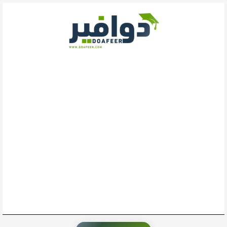
خطي
لى
لمحتوى