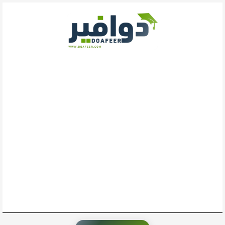
خطي
لى
لمحتوى