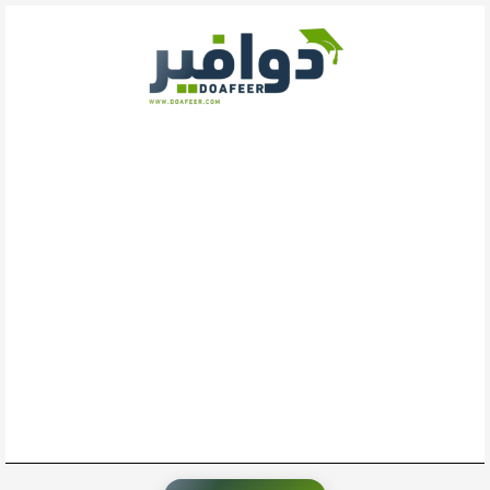
خطي
لى
لمحتوى