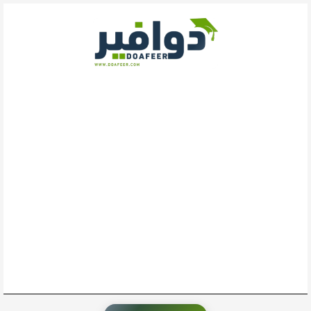
خطي
لى
لمحتوى