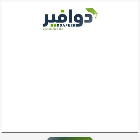
خطي
لى
لمحتوى