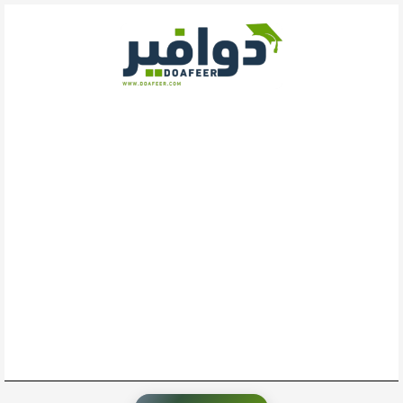
خطي
لى
لمحتوى