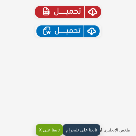
تابعنا على تليجرام
تابعنا على X
ملخص الإنجليزي أول متوسط ف3