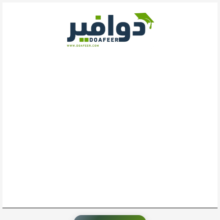
خطي
لى
لمحتوى