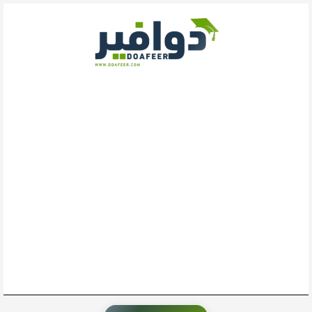
خطي
لى
لمحتوى