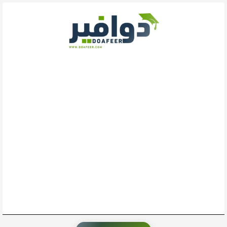
خطي
لى
لمحتوى