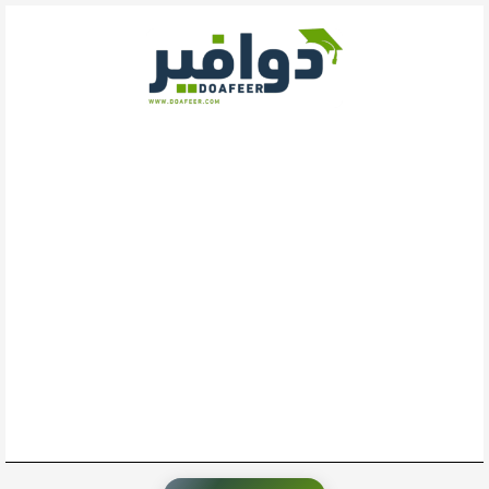
خطي
لى
لمحتوى