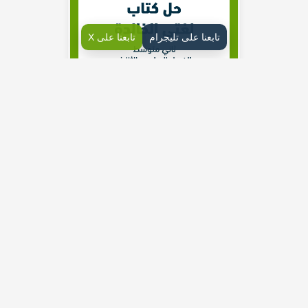
تابعنا على تليجرام
تابعنا على X
حلول دروس الوحدة الخامسة قضايا الشباب لغتي الخالدة ثاني
متوسط الفصل الثالث ف3
نصوص الوحدة
1- اختيار الأصدقاء
2- الطموح
3- العطاء كله خير
4-تحية للشباب
5- النبوغ
الرسم الإملائي: رسم الألف اللينة في آخر الحروف