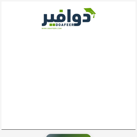
خطي
لى
لمحتوى