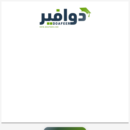
خطي
لى
لمحتوى