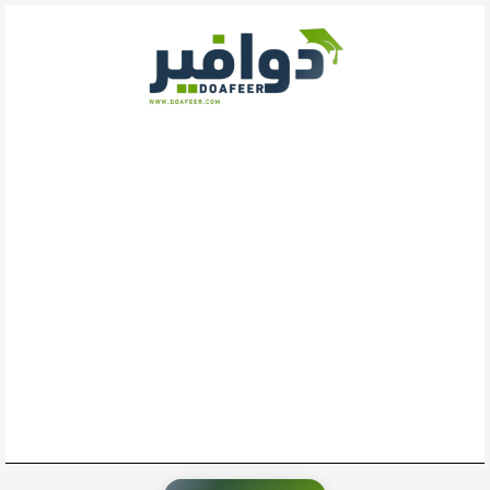
خطي
لى
لمحتوى