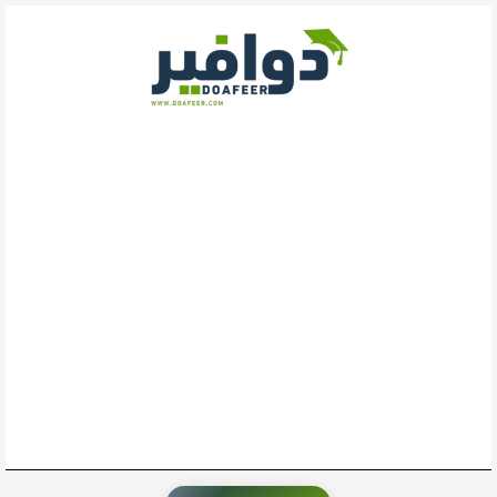
خطي
لى
لمحتوى