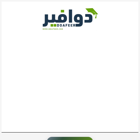
خطي
لى
لمحتوى