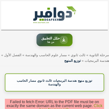
خطي
لى
لمحتوى
حمّل التطبيق
من هنا
مرحلة الثانوية
»
ثالث ثانوي
»
مسار علوم الحاسب والهندسة
»
الفصل الأول
»
هندسة البرمجيات
»
توزيع المنهج
توزيع منهج هندسة البرمجيات ثالث ثانوي مسار الحاسب
والهندسة
Failed to fetch Error: URL to the PDF file must be on
exactly the same domain as the current web page.
Click