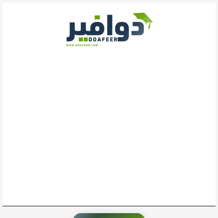
خطي
لى
لمحتوى