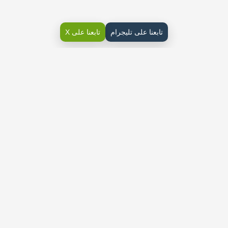
تابعنا على تليجرام
تابعنا على X
حل كتاب الرعاية الصحية ثالث ثانوي مسارات ف1 حلول أسئلة
المقرر وفق الطبعة الحديثة قابلة للعرض المباشر PDF على
موقع
دوافير
التعليمي
حلول أسئلة الفصل الأول الجودة
والتواصل في مجال الرعاية الصحية
حل أسئلة درس تحقيق انطلاقة جيدة
حل أسئلة درس تعلم التفكير كأخصائي رعاية صحية
حلول أسئلة درس عملية التواصل
حل أسئلة درس التغلب على حواجز الاتصال