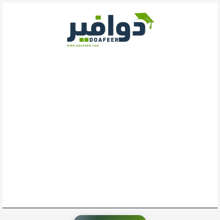
خطي
لى
لمحتوى