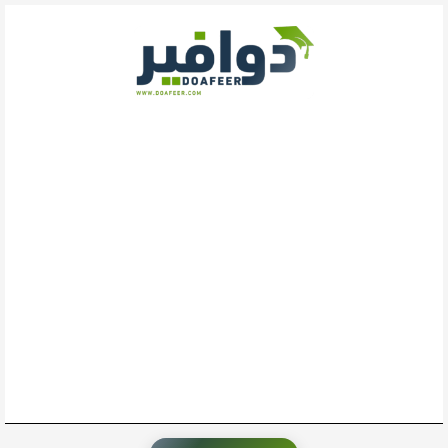
خطي
لى
لمحتوى