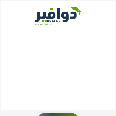
خطي
لى
لمحتوى