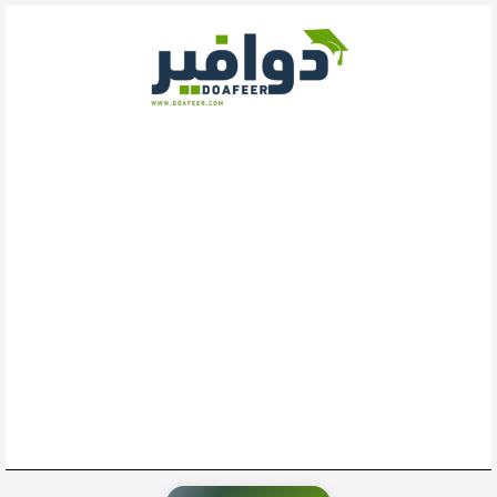
خطي
لى
لمحتوى