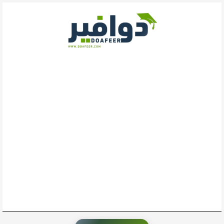
خطي
لى
لمحتوى