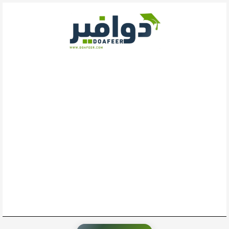
خطي
لى
لمحتوى