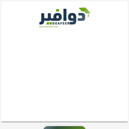
خطي
لى
لمحتوى