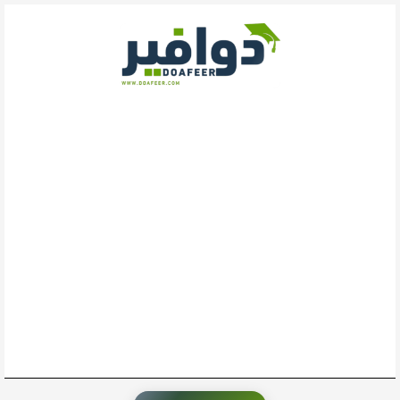
خطي
لى
لمحتوى