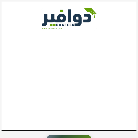
خطي
لى
لمحتوى