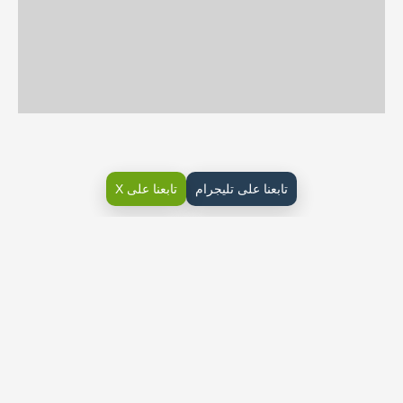
تابعنا على تليجرام
تابعنا على X
حل كتاب الهندسة ثاني ثانوي مسارات الفصل الاول حلول
وملخصات ونماذج الاختبارات طباعة وتحميل وعرض مباشر PDF