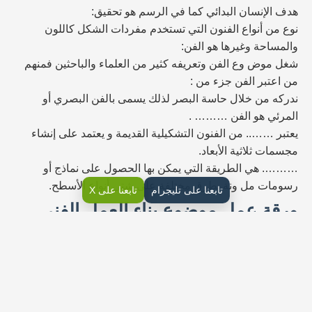
هدف الإنسان البدائي كما في الرسم هو تحقيق:
نوع من أنواع الفنون التي تستخدم مفردات الشكل كاللون
والمساحة وغيرها هو الفن:
شغل موض وع الفن وتعريفه كثير من العلماء والباحثين فمنهم
من اعتبر الفن جزء من :
ندركه من خلال حاسة البصر لذلك يسمى بالفن البصري أو
المرئي هو الفن ……… .
يعتبر …….. من الفنون التشكيلية القديمة و يعتمد على إنشاء
مجسمات ثلاثية الأبعاد.
………. هي الطريقة التي يمكن بها الحصول على نماذج أو
رسومات مل ونة بطرق مختلفة على شتى أنواع الأسطح.
تابعنا على تليجرام
تابعنا على X
ورقة عمل موضوع بناء العمل الفني
يطلق على الفنان الذي يستخدم التقنية الرقمية في إنتاج أعماله
بشكل أساسي بمسمى الفنان التشكيلي. –
العمل الفني يدرك كوحدة متكاملة لا أهمية لعنصر واحد من
عناصره على حده. –