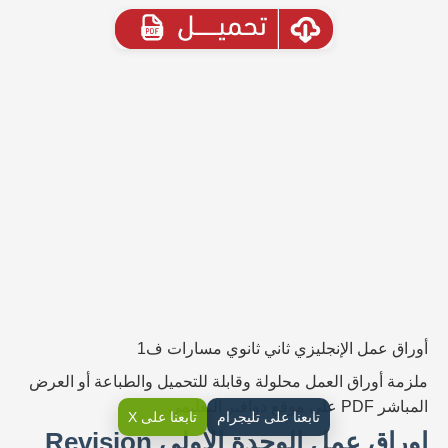
أوراق عمل الإنجليزي ثاني ثانوي مسارات ف1
ملزمة أوراق العمل محلولة وقابلة للتحميل والطباعة أو العرض
المباشر PDF على موقع دوافير التعليمي
تابعنا على تليجرام
تابعنا على X
اوراق عمل الوحدة الاولى Revision