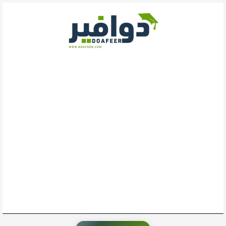
خطي
لى
لمحتوى