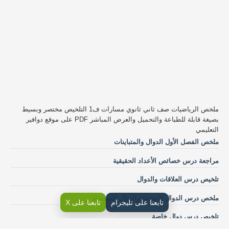
ملخص الرياضيات صف ثاني ثانوي مسارات ف1 التلخيص مختصر وبسيط
بصيغة قابلة للطباعة والتحميل والعرض المباشر PDF على موقع دوافير
التعليمي
ملخص الفصل الأول الدوال والمتباينات
مراجعة درس خصائص الأعداد الحقيقية
تلخيص درس العلاقات والدوال
ملخص درس الدوال المتصلة والدوال المنفصلة
تابعنا على تليجرام
تابعنا على X
تلخيص درس دوال خاصة