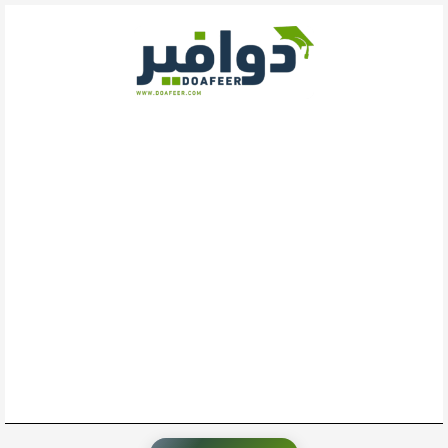
خطي
لى
لمحتوى