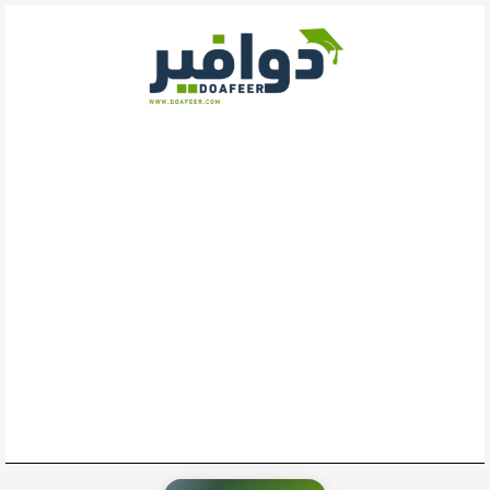
خطي
لى
لمحتوى